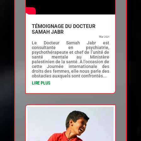
TÉMOIGNAGE DU DOCTEUR
SAMAH JABR
Mar 2021
Le Docteur Samah Jabr est
consultante en psychiatrie,
psychothérapeute et chef de l’unité de
santé mentale au Ministère
palestinien de la santé. À l’occasion de
cette Journée internationale des
droits des femmes, elle nous parle des
obstacles auxquels sont confrontés...
LIRE PLUS