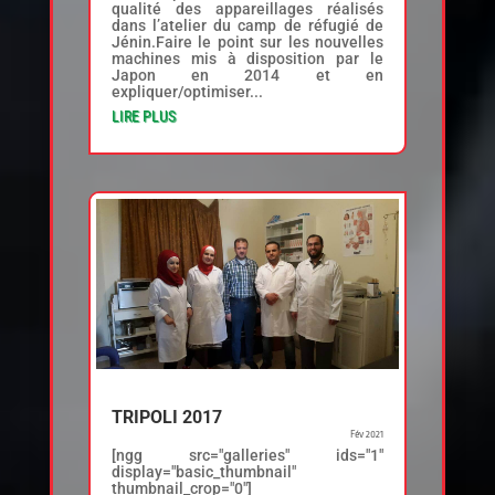
qualité des appareillages réalisés
dans l’atelier du camp de réfugié de
Jénin.Faire le point sur les nouvelles
machines mis à disposition par le
Japon en 2014 et en
expliquer/optimiser...
LIRE PLUS
TRIPOLI 2017
Fév 2021
[ngg src="galleries" ids="1"
display="basic_thumbnail"
thumbnail_crop="0"]