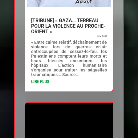
[TRIBUNE] « GAZA… TERREAU
POUR LA VIOLENCE AU PROCHE-
ORIENT »
Mai 2021
« Entre calme relatif, déchaînement de
violence lors de guerres éclair
entrecoupées de cessez-le-feu, les
Palestiniens comptent leurs morts et
leurs blessés encombrent les
hôpitaux. L’action humanitaire
s’organise pour traiter les séquelles
traumatiques... Source:...
LIRE PLUS