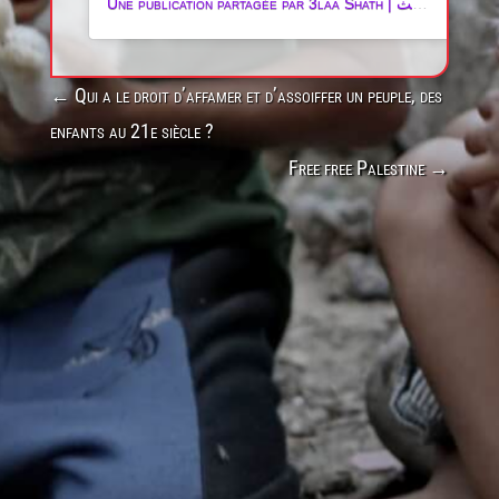
Une publication partagée par 3laa Shath | علاء شعث (@3laa.pal1)
←
Qui a le droit d’affamer et d’assoiffer un peuple, des
enfants au 21e siècle ?
Free free Palestine
→